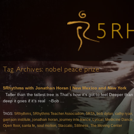
Tag Archives:
nobel peace prize
5Rhythms with Jonathan Horan | New Mexico and New York
Taller than the tallest tree is That’s how it’s got to feel Deeper tha
deep it goes if it’s real ~Bob …
TAGS:
5Rhythms
,
5Rhythms Teacher Association
,
5RTA
,
bob dylan
,
cathy ryan
garrison institute
,
jonathan horan
,
journey into trance
,
Lyrical
,
Medicine Dance
Open floor
,
santa fe
,
soul motion
,
Staccato
,
Stillness
,
The Moving Center