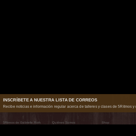
INSCRÍBETE A NUESTRA LISTA DE CORREOS
Recibe noticias e información regular acerca de talleres y clases de 5Ritmos y 
5Ritmos de Gabrielle Roth
Quiénes Somos
Shop
Qué son los 5Ritmos
5Ritmos Global
Raven Recording
Por qué los bailamos
Un mundo que practica
5Ritmos Teatro