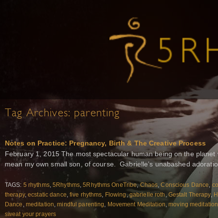
Tag Archives:
parenting
Notes on Practice: Pregnancy, Birth & The Creative Process
February 1, 2015 The most spectacular human being on the planet 
mean my own small son, of course. Gabrielle’s unabashed adoratio
TAGS:
5 rhythms
,
5Rhythms
,
5Rhythms OneTribe
,
Chaos
,
Conscious Dance
,
co
therapy
,
ecstatic dance
,
five rhythms
,
Flowing
,
gabrielle roth
,
Gestalt Therapy
,
H
Dance
,
meditation
,
mindful parenting
,
Movement Meditation
,
moving meditatio
sweat your prayers