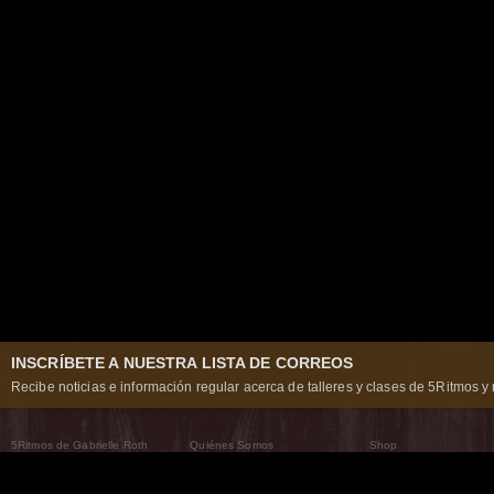
INSCRÍBETE A NUESTRA LISTA DE CORREOS
Recibe noticias e información regular acerca de talleres y clases de 5Ritmos y 
5Ritmos de Gabrielle Roth
Quiénes Somos
Shop
Qué son los 5Ritmos
5Ritmos Global
Raven Recording
Por qué los bailamos
Un mundo que practica
5Ritmos Teatro