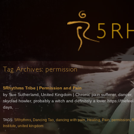
Tag Archives:
permission
5Rhythms Tribe | Permission and Pain
by Sue Sutherland, United Kingdom | Chronic pain sufferer, dancer, l
skyclad howler, probably a witch and definitely a lover https://thefeel
days, …
TAGS:
5Rhythms
,
Dancing Tao
,
dancing with pain
,
Healing
,
Pain
,
permission
,
R
Institute
,
united kingdom