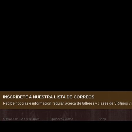
INSCRÍBETE A NUESTRA LISTA DE CORREOS
Recibe noticias e información regular acerca de talleres y clases de 5Ritmos y 
5Ritmos de Gabrielle Roth
Quiénes Somos
Shop
Qué son los 5Ritmos
5Ritmos Global
Raven Recording
Por qué los bailamos
Un mundo que practica
5Ritmos Teatro