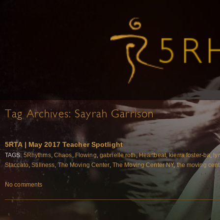
Tag Archives:
Sayrah Garrison
5RTA | May 2017 Teacher Spotlight
TAGS:
5Rhythms
,
Chaos
,
Flowing
,
gabrielle roth
,
Heartbeat
,
kierra foster-ba
,
ly
Staccato
,
Stillness
,
The Moving Center
,
The Moving Center NY
,
the moving cent
No comments