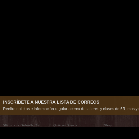
INSCRÍBETE A NUESTRA LISTA DE CORREOS
Recibe noticias e información regular acerca de talleres y clases de 5Ritmos y 
5Ritmos de Gabrielle Roth
Quiénes Somos
Shop
Qué son los 5Ritmos
5Ritmos Global
Raven Recording
Por qué los bailamos
Un mundo que practica
5Ritmos Teatro