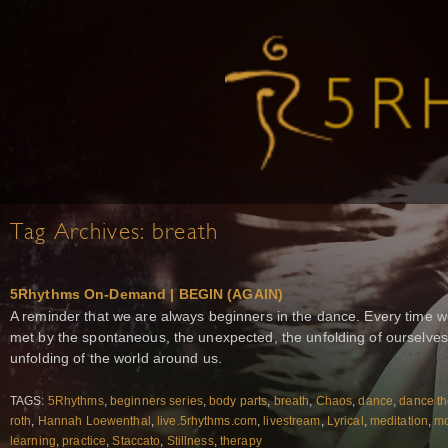
Tag Archives:
breath
5Rhythms On-Demand | BEGIN (AGAIN)
A reminder that we are always beginners in the dance. Every time w
met by the spontaneous, the unexpected, the unfolding of ourselves
unfolding of the world around us.
TAGS:
5Rhythms
,
beginners series
,
body parts
,
breath
,
Chaos
,
dance
,
dance th
roth
,
Hannah Loewenthal
,
live.5rhythms.com
,
livestream
,
Lyrical
,
meditation
,
m
learning
,
practice
,
Staccato
,
Stillness
,
therapy