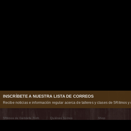
INSCRÍBETE A NUESTRA LISTA DE CORREOS
Recibe noticias e información regular acerca de talleres y clases de 5Ritmos y 
5Ritmos de Gabrielle Roth
Quiénes Somos
Shop
Qué son los 5Ritmos
5Ritmos Global
Raven Recording
Por qué los bailamos
Un mundo que practica
5Ritmos Teatro