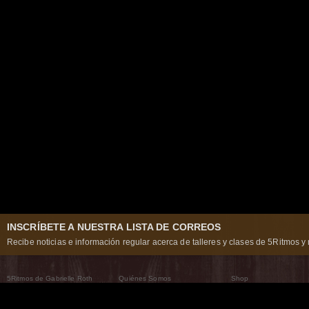
INSCRÍBETE A NUESTRA LISTA DE CORREOS
Recibe noticias e información regular acerca de talleres y clases de 5Ritmos y 
5Ritmos de Gabrielle Roth
Quiénes Somos
Shop
Qué son los 5Ritmos
5Ritmos Global
Raven Recording
Por qué los bailamos
Un mundo que practica
5Ritmos Teatro