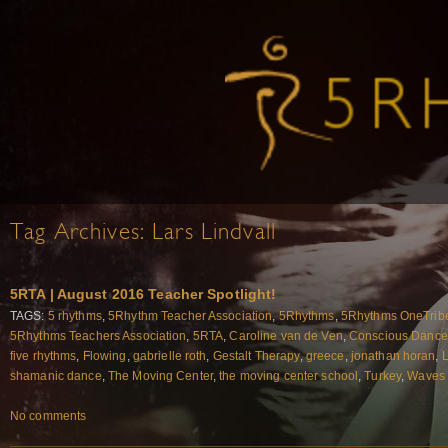
Tag Archives:
Lars Lindvall
5RTA | August 2016 Teacher Spotlight!
TAGS:
5 rhythms
,
5Rhythm Teacher Association
,
5Rhythms
,
5Rhythms OneTrib
5Rhythms Teachers Association
,
5RTA
,
Caroline van de Ven
,
Conscious Dance
five rhythms
,
Flowing
,
gabrielle roth
,
Gestalt Therapy
,
greece
,
jonathan horan
,
L
shamanic dance
,
The Moving Center
,
the moving center school
,
Turkey
,
Waves
No comments