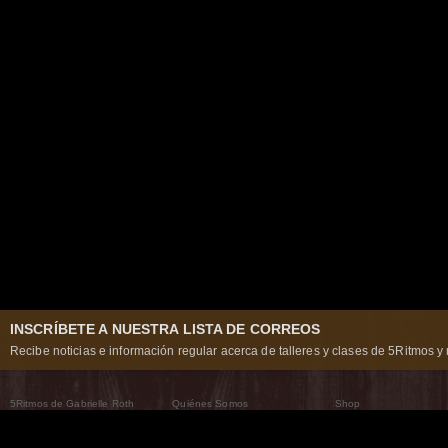
INSCRÍBETE A NUESTRA LISTA DE CORREOS
Recibe noticias e información regular acerca de talleres y clases de 5Ritmos y 
5Ritmos de Gabrielle Roth
Quiénes Somos
Shop
Qué son los 5Ritmos
5Ritmos Global
Raven Recording
Por qué los bailamos
Un mundo que practica
5Ritmos Teatro