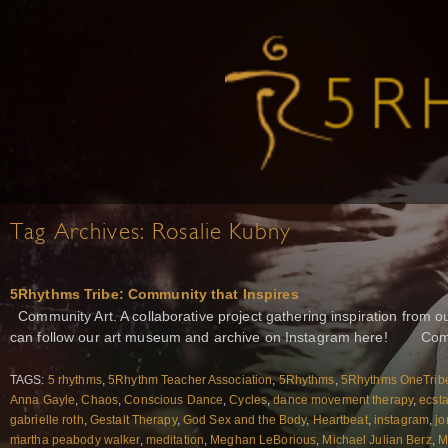
Tag Archives:
Rosalie Kubny
5Rhythms Tribe: Community that Inspires
Community Art. A collaborative project gathering inspiration from
can follow our art museum and archive on Instagram here! Co
TAGS:
5 rhythms
,
5Rhythm Teacher Association
,
5Rhythms
,
5Rhythms OneTrib
Anna Gayle
,
Chaos
,
Conscious Dance
,
Cycles
,
dance movement therapy
,
ecsta
gabrielle roth
,
Gestalt Therapy
,
God Sex and the Body
,
Heartbeat
,
instagram
,
jo
martha peabody walker
,
meditation
,
Meghan LeBorious
,
Michael Julian Berz
,
M