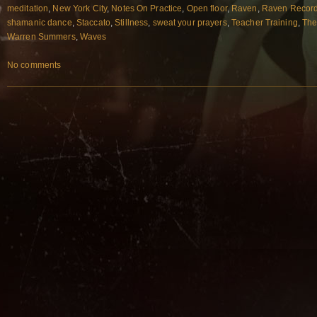
meditation
,
New York City
,
Notes On Practice
,
Open floor
,
Raven
,
Raven Record
shamanic dance
,
Staccato
,
Stillness
,
sweat your prayers
,
Teacher Training
,
The
Warren Summers
,
Waves
No comments