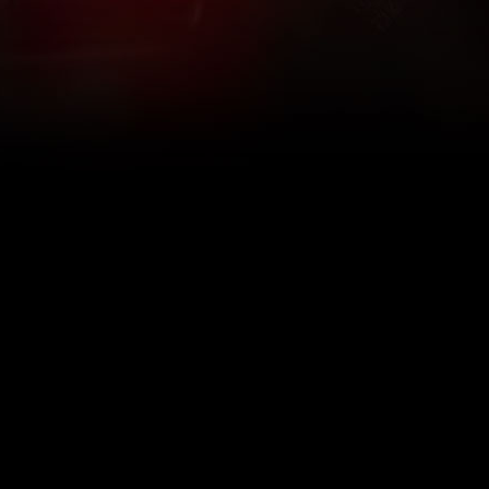
Qué son los 5Ritmos
5Ritmos Global
Raven Recording
Por qué los bailamos
Un mundo que practica
5Ritmos Teatro
El Camino de la Danza
Nuestra tribu
Noticias
Preguntas frecuentes
The Moving Center® New York
Contáctanos
© 2026 5Rhythms. Todos los derechos reservados. | 5Rhythms, Flowing Staccato Chaos Lyric