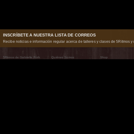
INSCRÍBETE A NUESTRA LISTA DE CORREOS
Recibe noticias e información regular acerca de talleres y clases de 5Ritmos y 
5Ritmos de Gabrielle Roth
Quiénes Somos
Shop
Qué son los 5Ritmos
5Ritmos Global
Raven Recording
Por qué los bailamos
Un mundo que practica
5Ritmos Teatro
El Camino de la Danza
Nuestra tribu
Noticias
Preguntas frecuentes
The Moving Center® New York
Contáctanos
© 2026 5Rhythms. Todos los derechos reservados. | 5Rhythms, Flowing Staccato Chaos Lyric