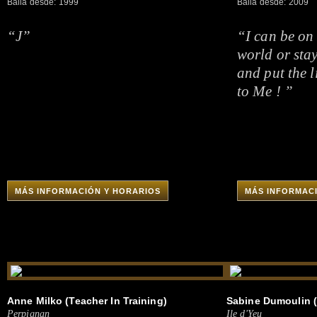
Baila desde: 1999
Baila desde: 2009
“J”
“I can be on
world or sta
and put the l
to Me ! ”
MÁS INFORMACIÓN Y HORARIOS
MÁS INFORMAC
Anne Milko (Teacher In Training)
Sabine Dumoulin (
Perpignan
Ile d'Yeu