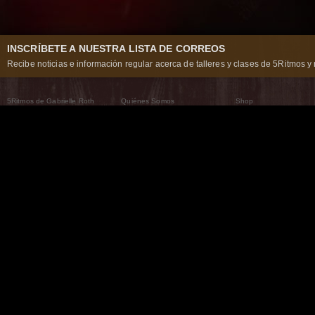
INSCRÍBETE A NUESTRA LISTA DE CORREOS
Recibe noticias e información regular acerca de talleres y clases de 5Ritmos y 
5Ritmos de Gabrielle Roth
Quiénes Somos
Shop
Qué son los 5Ritmos
5Ritmos Global
Raven Recording
Por qué los bailamos
Un mundo que practica
5Ritmos Teatro
El Camino de la Danza
Nuestra tribu
Noticias
Preguntas frecuentes
The Moving Center® New York
Contáctanos
© 2026 5Rhythms. Todos los derechos reservados. | 5Rhythms, Flowing Staccato Chaos Lyric